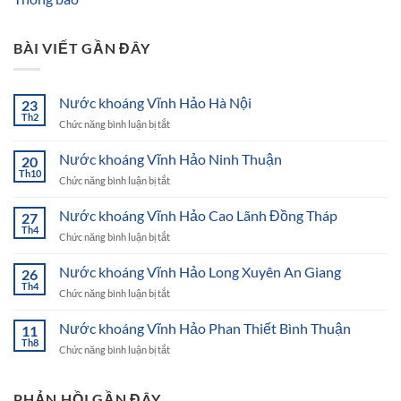
BÀI VIẾT GẦN ĐÂY
Nước khoáng Vĩnh Hảo Hà Nội
23
Th2
ở
Chức năng bình luận bị tắt
Nước
khoáng
Nước khoáng Vĩnh Hảo Ninh Thuận
20
Vĩnh
Th10
ở
Chức năng bình luận bị tắt
Hảo
Nước
Hà
khoáng
Nước khoáng Vĩnh Hảo Cao Lãnh Đồng Tháp
Nội
27
Vĩnh
Th4
ở
Chức năng bình luận bị tắt
Hảo
Nước
Ninh
khoáng
Nước khoáng Vĩnh Hảo Long Xuyên An Giang
Thuận
26
Vĩnh
Th4
ở
Chức năng bình luận bị tắt
Hảo
Nước
Cao
khoáng
Nước khoáng Vĩnh Hảo Phan Thiết Bình Thuận
Lãnh
11
Vĩnh
Th8
Đồng
ở
Chức năng bình luận bị tắt
Hảo
Tháp
Nước
Long
khoáng
Xuyên
Vĩnh
PHẢN HỒI GẦN ĐÂY
An