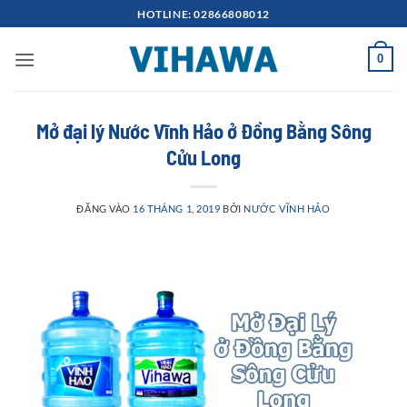
Bỏ
HOTLINE: 02866808012
qua
nội
0
dung
Mở đại lý Nước Vĩnh Hảo ở Đồng Bằng Sông
Cửu Long
ĐĂNG VÀO
16 THÁNG 1, 2019
BỞI
NƯỚC VĨNH HẢO