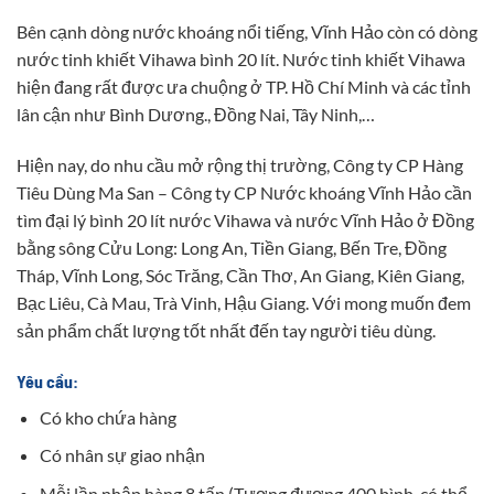
Bên cạnh dòng nước khoáng nổi tiếng, Vĩnh Hảo còn có dòng
nước tinh khiết Vihawa bình 20 lít. Nước tinh khiết Vihawa
hiện đang rất được ưa chuộng ở TP. Hồ Chí Minh và các tỉnh
lân cận như Bình Dương., Đồng Nai, Tây Ninh,…
Hiện nay, do nhu cầu mở rộng thị trường, Công ty CP Hàng
Tiêu Dùng Ma San – Công ty CP Nước khoáng Vĩnh Hảo cần
tìm đại lý bình 20 lít nước Vihawa và nước Vĩnh Hảo ở Đồng
bằng sông Cửu Long: Long An, Tiền Giang, Bến Tre, Đồng
Tháp, Vĩnh Long, Sóc Trăng, Cần Thơ, An Giang, Kiên Giang,
Bạc Liêu, Cà Mau, Trà Vinh, Hậu Giang. Với mong muốn đem
sản phẩm chất lượng tốt nhất đến tay người tiêu dùng.
Yêu cầu:
Có kho chứa hàng
Có nhân sự giao nhận
Mỗi lần nhập hàng 8 tấn (Tương đương 400 bình, có thể