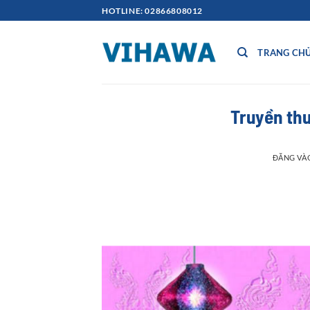
Bỏ
HOTLINE: 02866808012
qua
nội
TRANG CH
dung
Truyền th
ĐĂNG VÀ