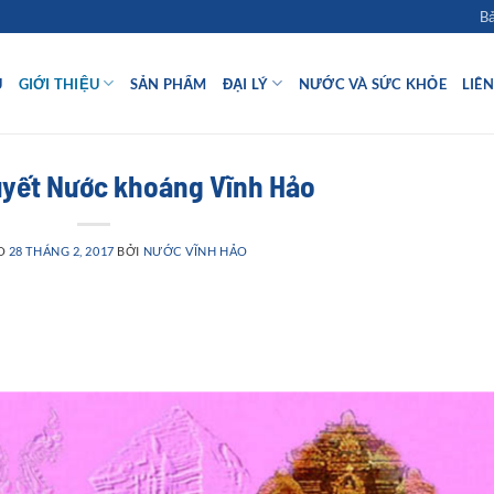
Bả
Ủ
GIỚI THIỆU
SẢN PHẨM
ĐẠI LÝ
NƯỚC VÀ SỨC KHỎE
LIÊ
uyết Nước khoáng Vĩnh Hảo
O
28 THÁNG 2, 2017
BỞI
NƯỚC VĨNH HẢO