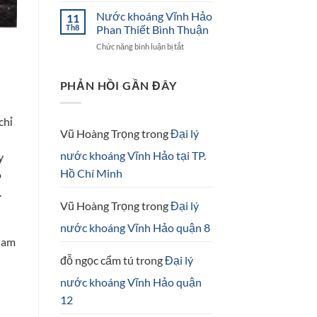
Lãnh
khoáng
Nước khoáng Vĩnh Hảo
Đồng
11
Vĩnh
Tháp
Th8
Phan Thiết Bình Thuận
Hảo
ở
Chức năng bình luận bị tắt
Long
Nước
Xuyên
khoáng
An
Vĩnh
PHẢN HỒI GẦN ĐÂY
Giang
Hảo
Phan
Thiết
chỉ
Bình
Vũ Hoàng Trọng
trong
Đại lý
Thuận
nước khoáng Vĩnh Hảo tại TP.
y
Hồ Chí Minh
o
.
Vũ Hoàng Trọng
trong
Đại lý
nước khoáng Vĩnh Hảo quận 8
Nam
đỗ ngọc cẩm tú
trong
Đại lý
nước khoáng Vĩnh Hảo quận
12