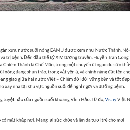
ngàn xưa, nước suối nóng EAMU được xem như Nước Thánh. Nó 
 và trị bệnh. Đến đầu thế kỷ XIV, tương truyền, Huyền Trân Công
a Chiêm Thành là Chế Mân, trong một chuyến đi ngao du sơn thủ
ối nóng đang phun trào, trong vắt yên ả, và chính nàng đặt tên ch
ng giao giữa hai nước Việt – Chiêm đời đời vững bền và tốt đẹp
ho xây nhà tại khu vực nguồn suối để nghỉ ngơi và dưỡng bệnh.
g tuyệt hảo của nguồn suối khoáng Vĩnh Hảo. Từ đó,
Vichy
Việt 
ó mặt khắp nơi. Mang lại sức khỏe và làn da tươi trẻ cho mọi