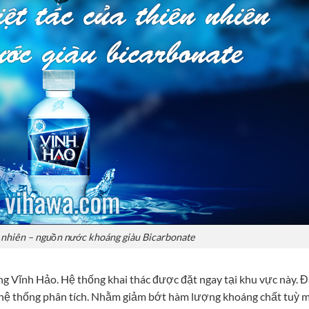
n nhiên – nguồn nước khoáng giàu Bicarbonate
ng Vĩnh Hảo. Hệ thống khai thác được đặt ngay tại khu vực này. 
 hệ thống phân tích. Nhằm giảm bớt hàm lượng khoáng chất tuỳ 