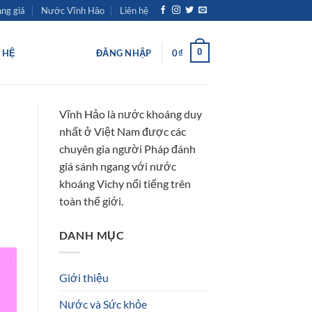
ng giá
Nước Vĩnh Hảo
Liên hệ
0
N HỆ
ĐĂNG NHẬP
0
₫
Vĩnh Hảo là nước khoáng duy
nhất ở Việt Nam được các
chuyên gia người Pháp đánh
giá sánh ngang với nước
khoáng Vichy nổi tiếng trên
toàn thế giới.
DANH MỤC
Giới thiệu
Nước và Sức khỏe