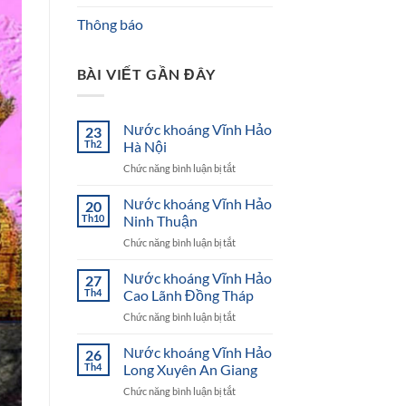
Thông báo
BÀI VIẾT GẦN ĐÂY
Nước khoáng Vĩnh Hảo
23
Th2
Hà Nội
ở
Chức năng bình luận bị tắt
Nước
khoáng
Nước khoáng Vĩnh Hảo
20
Vĩnh
Th10
Ninh Thuận
Hảo
ở
Chức năng bình luận bị tắt
Hà
Nước
Nội
khoáng
Nước khoáng Vĩnh Hảo
27
Vĩnh
Th4
Cao Lãnh Đồng Tháp
Hảo
ở
Chức năng bình luận bị tắt
Ninh
Nước
Thuận
khoáng
Nước khoáng Vĩnh Hảo
26
Vĩnh
Th4
Long Xuyên An Giang
Hảo
ở
Chức năng bình luận bị tắt
Cao
Nước