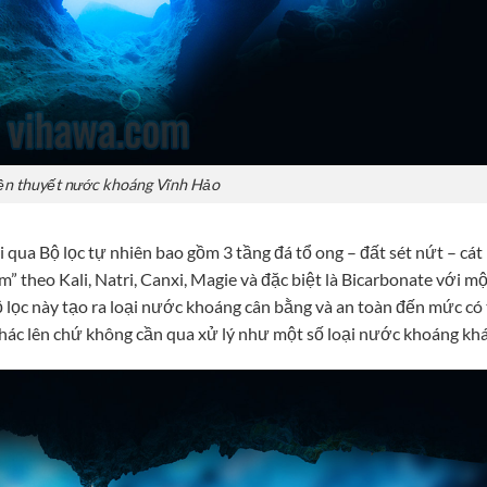
ền thuyết nước khoáng Vĩnh Hảo
 qua Bộ lọc tự nhiên bao gồm 3 tầng đá tổ ong – đất sét nứt – cát
” theo Kali, Natri, Canxi, Magie và đặc biệt là Bicarbonate với một
Bộ lọc này tạo ra loại nước khoáng cân bằng và an toàn đến mức có
thác lên chứ không cần qua xử lý như một số loại nước khoáng khá