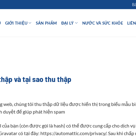
Bả
Ủ
GIỚI THIỆU
SẢN PHẨM
ĐẠI LÝ
NƯỚC VÀ SỨC KHỎE
LIÊ
thập và tại sao thu thập
ng web, chúng tôi thu thập dữ liệu được hiển thị trong biểu mẫu bì
nh duyệt để giúp phát hiện spam
l của bạn (còn được gọi là hash) có thể được cung cấp cho dịch v
ravatar có tại đây: https://automattic.com/privacy/. Sau khi chấp