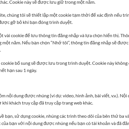
 khác. Cookie này sẽ được lưu giữ trong một năm.
e, chúng tôi sẽ thiết lập một cookie tạm thời để xác định nếu tr
được gỡ bỏ khi bạn đóng trình duyệt.
ột vài cookie để lưu thông tin đăng nhập và lựa chọn hiển thị. Th
ng một năm. Nếu bạn chọn “Nhớ tôi”, thông tin đăng nhập sẽ được 
.
 cookie bổ sung sẽ được lưu trong trình duyệt. Cookie này không 
hết hạn sau 1 ngày.
ồm nội dung được nhúng (ví dụ: video, hình ảnh, bài viết, v.v.). N
 khi khách truy cập đã truy cập trang web khác.
ề bạn, sử dụng cookie, nhúng các trình theo dõi của bên thứ ba v
 của bạn với nội dung được nhúng nếu bạn có tài khoản và đã đă