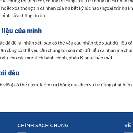
ủa chúng tôi (nếu có), chúng tôi cũng lưu trữ thông tin cá nhân 
 hoặc xóa thông tin cá nhân của họ bất kỳ lúc nào (ngoại trừ họ k
chỉnh sửa thông tin đó.
 liệu của mình
c đã để lại nhận xét, bạn có thể yêu cầu nhận tệp xuất dữ liệu c
Bạn cũng có thể yêu cầu chúng tôi xóa mọi dữ liệu cá nhân mà chú
ụ giữ cho các mục đích hành chính, pháp lý hoặc bảo mật.
tới đâu
h viên) có thể được kiểm tra thông qua dịch vụ tự động phát hiện
CHÍNH SÁCH CHUNG
VỀ