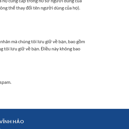
mà họ cung cấp trong hồ sơ người dùng của
hông thể thay đổi tên người dùng của họ).
á nhân mà chúng tôi lưu giữ về bạn, bao gồm
ng tôi lưu giữ về bạn. Điều này không bao
 spam.
 VĨNH HẢO