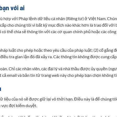
bạn với ai
hù hợp với Pháp lệnh dữ liệu cá nhân (Riêng tư) ở Việt Nam. Chúng
cấp cho chúng tôi vì bất kỳ mục đích nào khác hơn là trao đổi với
 có thể chia sẻ thông tin với các cơ quan chính phủ hoặc các công
pháp luật cho phép hoặc theo yêu cầu của pháp luật; (2) cố gắng 
 điều tra gian lận đó đã xảy ra. Các thông tin không được cung cấp 
oàn. Chỉ các nhân viên, các đại lý và nhà thầu được ủy quyền (ngư
ất cả email và bản tin từ trang web này cho phép bạn chọn không t
u
dữ liệu của nó sẽ được giữ lại vô thời hạn. Điều này là để chúng t
u vực đợi kiểm duyệt.