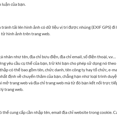
 luận của bạn.
 tránh tải lên hình ảnh có dữ liệu vị trí được nhúng (EXIF GPS) đ
ào từ hình ảnh trên trang web.
á nhân như tên, địa chỉ bưu điện, địa chỉ email, số điện thoại, v.
ứng yêu cầu cụ thể của bạn, trừ khi bạn cho phép sử dụng nó theo
 thập có thể bao gồm tên, chức danh, tên công ty hay tổ chức, e-ma
nhất định về chuyến thăm của bạn, chẳng hạn như loại trình duyệt
hi mở trang web và địa chỉ trang web mà từ đó bạn kết nối trực tiế
lý trang web.
ó thể cung cấp cần nhập tên, email địa chỉ website trong cookie.