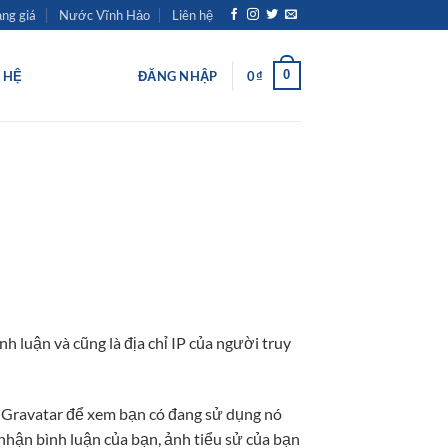
ng giá
Nước Vĩnh Hảo
Liên hệ
0
N HỆ
ĐĂNG NHẬP
0
₫
nh luận và cũng là địa chỉ IP của người truy
ụ Gravatar để xem bạn có đang sử dụng nó
 nhận bình luận của bạn, ảnh tiểu sử của bạn