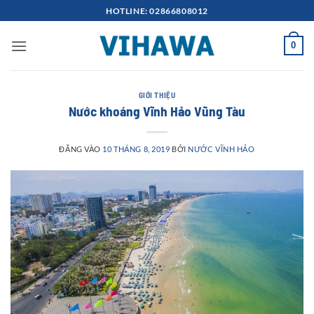
Bỏ
HOTLINE: 02866808012
qua
nội
0
dung
GIỚI THIỆU
Nước khoáng Vĩnh Hảo Vũng Tàu
ĐĂNG VÀO
10 THÁNG 8, 2019
BỞI
NƯỚC VĨNH HẢO