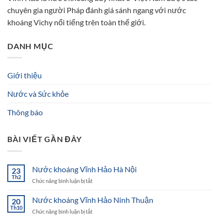
chuyên gia người Pháp đánh giá sánh ngang với nước
khoáng Vichy nổi tiếng trên toàn thế giới.
DANH MỤC
Giới thiệu
Nước và Sức khỏe
Thông báo
BÀI VIẾT GẦN ĐÂY
Nước khoáng Vĩnh Hảo Hà Nội
23
Th2
ở
Chức năng bình luận bị tắt
Nước
khoáng
Nước khoáng Vĩnh Hảo Ninh Thuận
20
Vĩnh
Th10
ở
Chức năng bình luận bị tắt
Hảo