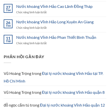
Nước
Hà
khoáng
Nước khoáng Vĩnh Hảo Cao Lãnh Đồng Tháp
Nội
27
Vĩnh
Th4
ở
Chức năng bình luận bị tắt
Hảo
Nước
Ninh
khoáng
Nước khoáng Vĩnh Hảo Long Xuyên An Giang
Thuận
26
Vĩnh
Th4
ở
Chức năng bình luận bị tắt
Hảo
Nước
Cao
khoáng
Nước khoáng Vĩnh Hảo Phan Thiết Bình Thuận
Lãnh
11
Vĩnh
Th8
Đồng
ở
Chức năng bình luận bị tắt
Hảo
Tháp
Nước
Long
khoáng
Xuyên
Vĩnh
PHẢN HỒI GẦN ĐÂY
An
Hảo
Giang
Phan
Thiết
Bình
Vũ Hoàng Trọng
trong
Đại lý nước khoáng Vĩnh Hảo tại TP.
Thuận
Hồ Chí Minh
Vũ Hoàng Trọng
trong
Đại lý nước khoáng Vĩnh Hảo quận 8
đỗ ngọc cẩm tú
trong
Đại lý nước khoáng Vĩnh Hảo quận 12