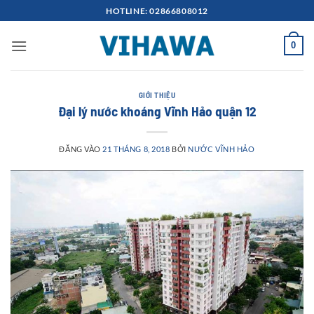
Bỏ
HOTLINE: 02866808012
qua
nội
0
dung
GIỚI THIỆU
Đại lý nước khoáng Vĩnh Hảo quận 12
ĐĂNG VÀO
21 THÁNG 8, 2018
BỞI
NƯỚC VĨNH HẢO