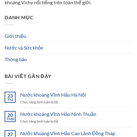
khoáng Vichy nổi tiếng trên toàn thế giới.
DANH MỤC
Giới thiệu
Nước và Sức khỏe
Thông báo
BÀI VIẾT GẦN ĐÂY
Nước khoáng Vĩnh Hảo Hà Nội
23
Th2
ở
Chức năng bình luận bị tắt
Nước
khoáng
Nước khoáng Vĩnh Hảo Ninh Thuận
20
Vĩnh
Th10
ở
Chức năng bình luận bị tắt
Hảo
Nước
Hà
khoáng
Nước khoáng Vĩnh Hảo Cao Lãnh Đồng Tháp
Nội
27
Vĩnh