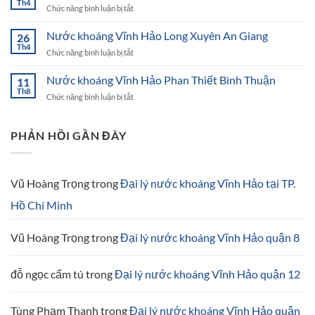
Th4
ở
Chức năng bình luận bị tắt
Hảo
Nước
Ninh
khoáng
Nước khoáng Vĩnh Hảo Long Xuyên An Giang
Thuận
26
Vĩnh
Th4
ở
Chức năng bình luận bị tắt
Hảo
Nước
Cao
khoáng
Nước khoáng Vĩnh Hảo Phan Thiết Bình Thuận
Lãnh
11
Vĩnh
Th8
Đồng
ở
Chức năng bình luận bị tắt
Hảo
Tháp
Nước
Long
khoáng
Xuyên
Vĩnh
PHẢN HỒI GẦN ĐÂY
An
Hảo
Giang
Phan
Thiết
Bình
Vũ Hoàng Trọng
trong
Đại lý nước khoáng Vĩnh Hảo tại TP.
Thuận
Hồ Chí Minh
Vũ Hoàng Trọng
trong
Đại lý nước khoáng Vĩnh Hảo quận 8
đỗ ngọc cẩm tú
trong
Đại lý nước khoáng Vĩnh Hảo quận 12
Tùng Phạm Thanh
trong
Đại lý nước khoáng Vĩnh Hảo quận