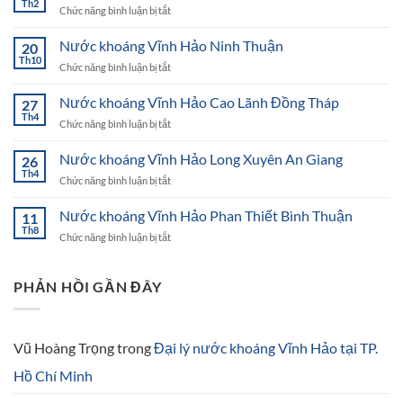
Th2
ở
Chức năng bình luận bị tắt
Nước
khoáng
Nước khoáng Vĩnh Hảo Ninh Thuận
20
Vĩnh
Th10
ở
Chức năng bình luận bị tắt
Hảo
Nước
Hà
khoáng
Nước khoáng Vĩnh Hảo Cao Lãnh Đồng Tháp
Nội
27
Vĩnh
Th4
ở
Chức năng bình luận bị tắt
Hảo
Nước
Ninh
khoáng
Nước khoáng Vĩnh Hảo Long Xuyên An Giang
Thuận
26
Vĩnh
Th4
ở
Chức năng bình luận bị tắt
Hảo
Nước
Cao
khoáng
Nước khoáng Vĩnh Hảo Phan Thiết Bình Thuận
Lãnh
11
Vĩnh
Th8
Đồng
ở
Chức năng bình luận bị tắt
Hảo
Tháp
Nước
Long
khoáng
Xuyên
Vĩnh
PHẢN HỒI GẦN ĐÂY
An
Hảo
Giang
Phan
Thiết
Bình
Vũ Hoàng Trọng
trong
Đại lý nước khoáng Vĩnh Hảo tại TP.
Thuận
Hồ Chí Minh