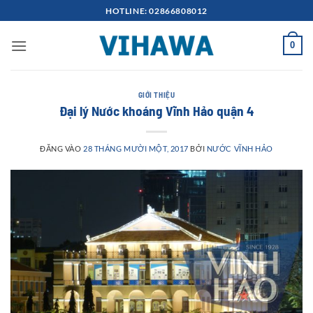
Bỏ
HOTLINE: 02866808012
qua
nội
0
dung
GIỚI THIỆU
Đại lý Nước khoáng Vĩnh Hảo quận 4
ĐĂNG VÀO
28 THÁNG MƯỜI MỘT, 2017
BỞI
NƯỚC VĨNH HẢO