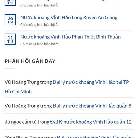
Vĩnh
Th4
ở
Chức năng bình luận bị tắt
Hảo
Nước
Ninh
khoáng
Nước khoáng Vĩnh Hảo Long Xuyên An Giang
Thuận
26
Vĩnh
Th4
ở
Chức năng bình luận bị tắt
Hảo
Nước
Cao
khoáng
Nước khoáng Vĩnh Hảo Phan Thiết Bình Thuận
Lãnh
11
Vĩnh
Th8
Đồng
ở
Chức năng bình luận bị tắt
Hảo
Tháp
Nước
Long
khoáng
Xuyên
Vĩnh
PHẢN HỒI GẦN ĐÂY
An
Hảo
Giang
Phan
Thiết
Bình
Vũ Hoàng Trọng
trong
Đại lý nước khoáng Vĩnh Hảo tại TP.
Thuận
Hồ Chí Minh
Vũ Hoàng Trọng
trong
Đại lý nước khoáng Vĩnh Hảo quận 8
đỗ ngọc cẩm tú
trong
Đại lý nước khoáng Vĩnh Hảo quận 12
Tùng Phạm Thanh
trong
Đại lý nước khoáng Vĩnh Hảo quận