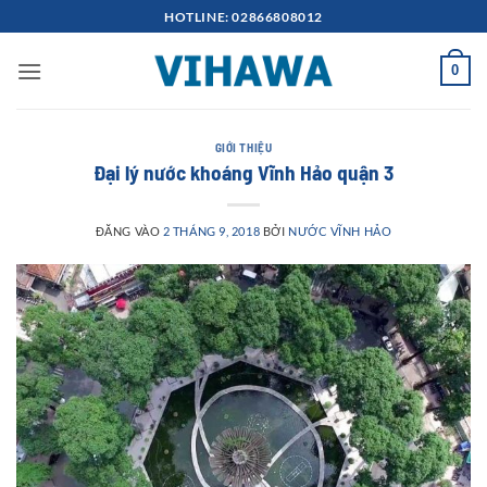
Bỏ
HOTLINE: 02866808012
qua
nội
0
dung
GIỚI THIỆU
Đại lý nước khoáng Vĩnh Hảo quận 3
ĐĂNG VÀO
2 THÁNG 9, 2018
BỞI
NƯỚC VĨNH HẢO