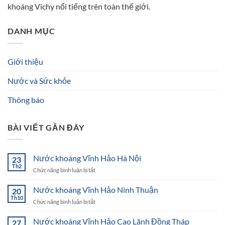
khoáng Vichy nổi tiếng trên toàn thế giới.
DANH MỤC
Giới thiệu
Nước và Sức khỏe
Thông báo
BÀI VIẾT GẦN ĐÂY
Nước khoáng Vĩnh Hảo Hà Nội
23
Th2
ở
Chức năng bình luận bị tắt
Nước
khoáng
Nước khoáng Vĩnh Hảo Ninh Thuận
20
Vĩnh
Th10
ở
Chức năng bình luận bị tắt
Hảo
Nước
Hà
khoáng
Nước khoáng Vĩnh Hảo Cao Lãnh Đồng Tháp
Nội
27