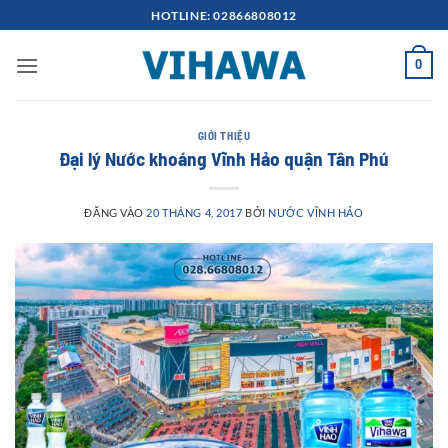
Bỏ
HOTLINE: 02866808012
qua
nội
0
dung
GIỚI THIỆU
Đại lý Nước khoáng Vĩnh Hảo quận Tân Phú
ĐĂNG VÀO
20 THÁNG 4, 2017
BỞI
NƯỚC VĨNH HẢO