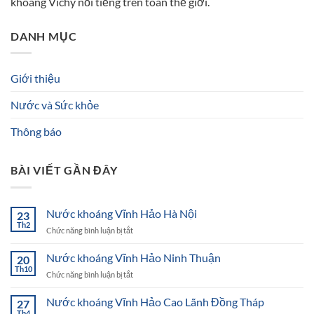
khoáng Vichy nổi tiếng trên toàn thế giới.
DANH MỤC
Giới thiệu
Nước và Sức khỏe
Thông báo
BÀI VIẾT GẦN ĐÂY
Nước khoáng Vĩnh Hảo Hà Nội
23
Th2
ở
Chức năng bình luận bị tắt
Nước
khoáng
Nước khoáng Vĩnh Hảo Ninh Thuận
20
Vĩnh
Th10
ở
Chức năng bình luận bị tắt
Hảo
Nước
Hà
khoáng
Nước khoáng Vĩnh Hảo Cao Lãnh Đồng Tháp
Nội
27
Vĩnh
Th4