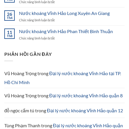
ở
Chức năng bình luận bị tắt
Hảo
Nước
Ninh
khoáng
Nước khoáng Vĩnh Hảo Long Xuyên An Giang
Thuận
26
Vĩnh
Th4
ở
Chức năng bình luận bị tắt
Hảo
Nước
Cao
khoáng
Nước khoáng Vĩnh Hảo Phan Thiết Bình Thuận
Lãnh
11
Vĩnh
Th8
Đồng
ở
Chức năng bình luận bị tắt
Hảo
Tháp
Nước
Long
khoáng
Xuyên
Vĩnh
PHẢN HỒI GẦN ĐÂY
An
Hảo
Giang
Phan
Thiết
Bình
Vũ Hoàng Trọng
trong
Đại lý nước khoáng Vĩnh Hảo tại TP.
Thuận
Hồ Chí Minh
Vũ Hoàng Trọng
trong
Đại lý nước khoáng Vĩnh Hảo quận 8
đỗ ngọc cẩm tú
trong
Đại lý nước khoáng Vĩnh Hảo quận 12
Tùng Phạm Thanh
trong
Đại lý nước khoáng Vĩnh Hảo quận