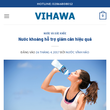
Bỏ
HOTLINE: 02866808012
qua
nội
0
dung
NƯỚC VÀ SỨC KHỎE
Nước khoáng hỗ trợ giảm cân hiệu quả
ĐĂNG VÀO
26 THÁNG 4, 2017
BỞI
NƯỚC VĨNH HẢO