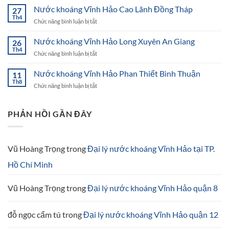
khoáng
Nước khoáng Vĩnh Hảo Cao Lãnh Đồng Tháp
Nội
27
Vĩnh
Th4
ở
Chức năng bình luận bị tắt
Hảo
Nước
Ninh
khoáng
Nước khoáng Vĩnh Hảo Long Xuyên An Giang
Thuận
26
Vĩnh
Th4
ở
Chức năng bình luận bị tắt
Hảo
Nước
Cao
khoáng
Nước khoáng Vĩnh Hảo Phan Thiết Bình Thuận
Lãnh
11
Vĩnh
Th8
Đồng
ở
Chức năng bình luận bị tắt
Hảo
Tháp
Nước
Long
khoáng
Xuyên
Vĩnh
PHẢN HỒI GẦN ĐÂY
An
Hảo
Giang
Phan
Thiết
Bình
Vũ Hoàng Trọng
trong
Đại lý nước khoáng Vĩnh Hảo tại TP.
Thuận
Hồ Chí Minh
Vũ Hoàng Trọng
trong
Đại lý nước khoáng Vĩnh Hảo quận 8
đỗ ngọc cẩm tú
trong
Đại lý nước khoáng Vĩnh Hảo quận 12