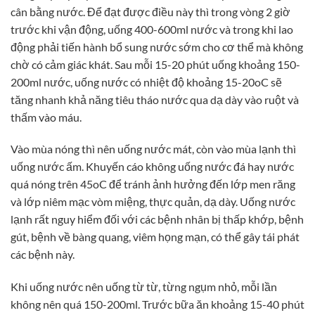
cân bằng nước. Để đạt được điều này thì trong vòng 2 giờ
trước khi vận động, uống 400-600ml nước và trong khi lao
động phải tiến hành bổ sung nước sớm cho cơ thể mà không
chờ có cảm giác khát. Sau mỗi 15-20 phút uống khoảng 150-
200ml nước, uống nước có nhiệt độ khoảng 15-20oC sẽ
tăng nhanh khả năng tiêu tháo nước qua dạ dày vào ruột và
thấm vào máu.
Vào mùa nóng thì nên uống nước mát, còn vào mùa lạnh thì
uống nước ấm. Khuyến cáo không uống nước đá hay nước
quá nóng trên 45oC để tránh ảnh hưởng đến lớp men răng
và lớp niêm mạc vòm miệng, thực quản, dạ dày. Uống nước
lạnh rất nguy hiểm đối với các bệnh nhân bị thấp khớp, bệnh
gút, bệnh về bàng quang, viêm họng mạn, có thể gây tái phát
các bệnh này.
Khi uống nước nên uống từ từ, từng ngụm nhỏ, mỗi lần
không nên quá 150-200ml. Trước bữa ăn khoảng 15-40 phút