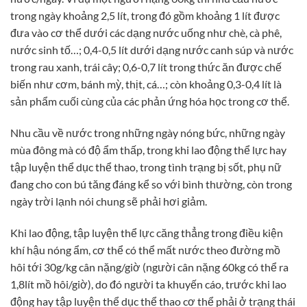
trong ngày khoảng 2,5 lít, trong đó gồm khoảng 1 lít được
đưa vào cơ thể dưới các dạng nước uống như chè, cà phê,
nước sinh tố…; 0,4-0,5 lít dưới dạng nước canh súp và nước
trong rau xanh, trái cây; 0,6-0,7 lít trong thức ăn được chế
biến như cơm, bánh mỳ, thịt, cá…; còn khoảng 0,3-0,4 lít là
sản phẩm cuối cùng của các phản ứng hóa học trong cơ thể.
Nhu cầu về nước trong những ngày nóng bức, những ngày
mùa đông mà có độ ẩm thấp, trong khi lao động thể lực hay
tập luyện thể dục thể thao, trong tình trạng bị sốt, phụ nữ
đang cho con bú tăng đáng kể so với bình thường, còn trong
ngày trời lạnh nói chung sẽ phải hơi giảm.
Khi lao động, tập luyện thể lực căng thẳng trong điều kiện
khí hậu nóng ẩm, cơ thể có thể mất nước theo đường mồ
hôi tới 30g/kg cân nặng/giờ (người cân nặng 60kg có thể ra
1,8lít mồ hôi/giờ), do đó người ta khuyến cáo, trước khi lao
động hay tập luyện thể dục thể thao cơ thể phải ở trạng thái