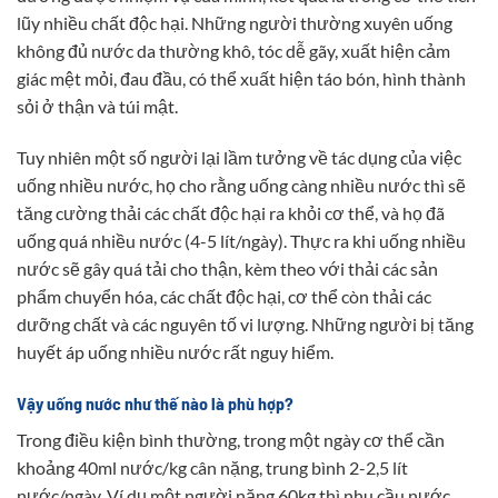
lũy nhiều chất độc hại. Những người thường xuyên uống
không đủ nước da thường khô, tóc dễ gãy, xuất hiện cảm
giác mệt mỏi, đau đầu, có thể xuất hiện táo bón, hình thành
sỏi ở thận và túi mật.
Tuy nhiên một số người lại lầm tưởng về tác dụng của việc
uống nhiều nước, họ cho rằng uống càng nhiều nước thì sẽ
tăng cường thải các chất độc hại ra khỏi cơ thể, và họ đã
uống quá nhiều nước (4-5 lít/ngày). Thực ra khi uống nhiều
nước sẽ gây quá tải cho thận, kèm theo với thải các sản
phẩm chuyển hóa, các chất độc hại, cơ thể còn thải các
dưỡng chất và các nguyên tố vi lượng. Những người bị tăng
huyết áp uống nhiều nước rất nguy hiểm.
Vậy uống nước như thế nào là phù hợp?
Trong điều kiện bình thường, trong một ngày cơ thể cần
khoảng 40ml nước/kg cân nặng, trung bình 2-2,5 lít
nước/ngày. Ví dụ một người nặng 60kg thì nhu cầu nước