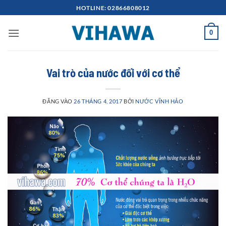
Bỏ
HOTLINE: 02866808012
qua
nội
0
dung
Vai trò của nước đối với cơ thể
ĐĂNG VÀO
26 THÁNG 4, 2017
BỞI
NƯỚC VĨNH HẢO