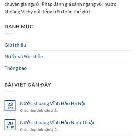
chuyên gia người Pháp đánh giá sánh ngang với nước
khoáng Vichy nổi tiếng trên toàn thế giới.
DANH MỤC
Giới thiệu
Nước và Sức khỏe
Thông báo
BÀI VIẾT GẦN ĐÂY
Nước khoáng Vĩnh Hảo Hà Nội
23
Th2
ở
Chức năng bình luận bị tắt
Nước
khoáng
Nước khoáng Vĩnh Hảo Ninh Thuận
20
Vĩnh
Th10
ở
Chức năng bình luận bị tắt
Hảo
Nước
Hà