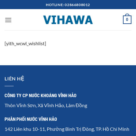
Bỏ
HOTLINE: 02866808012
qua
nội
0
dung
[yith_wcwl_wishlist]
LIÊN HỆ
CÔNG TY CP NƯỚC KHOÁNG VĨNH HẢO
Thôn Vĩnh Sơn, Xã Vĩnh Hảo, Lâm Đồng
PHÂN PHỐI NƯỚC VĨNH HẢO
142 Liên khu 10-11, Phường Bình Trị Đông, TP. Hồ Chí Minh