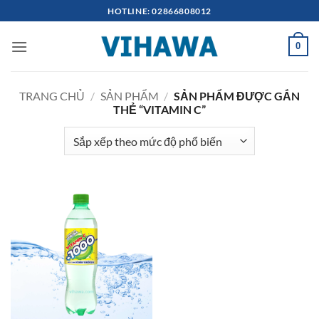
Bỏ
HOTLINE: 02866808012
qua
nội
0
dung
TRANG CHỦ
/
SẢN PHẨM
/
SẢN PHẨM ĐƯỢC GẮN
THẺ “VITAMIN C”