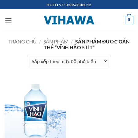
Bỏ
HOTLINE: 02866808012
qua
nội
0
dung
TRANG CHỦ
/
SẢN PHẨM
/
SẢN PHẨM ĐƯỢC GẮN
THẺ “VĨNH HẢO 5 LÍT”