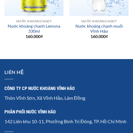
NƯỚC KHOÁNG NGỌT
NƯỚC KHOÁNG NGỌT
Nước khoáng chanh Lemona
Nước khoáng chanh muối
330ml
Vĩnh Hảo
160.000
₫
160.000
₫
LIÊN HỆ
CÔNG TY CP NƯỚC KHOÁNG VĨNH HẢO
Thôn Vĩnh Sơn, Xã Vĩnh Hảo, Lâm Đồng
PHÂN PHỐI NƯỚC VĨNH HẢO
142 Liên khu 10-11, Phường Bình Trị Đông, TP. Hồ Chí Minh