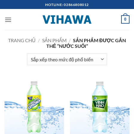
Bỏ
HOTLINE: 02866808012
qua
nội
0
dung
TRANG CHỦ
/
SẢN PHẨM
/
SẢN PHẨM ĐƯỢC GẮN
THẺ “NƯỚC SUỐI”