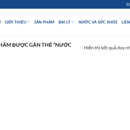
Bả
Ủ
GIỚI THIỆU
SẢN PHẨM
ĐẠI LÝ
NƯỚC VÀ SỨC KHỎE
LIÊ
HẨM ĐƯỢC GẮN THẺ “NƯỚC
Hiển thị kết quả duy n