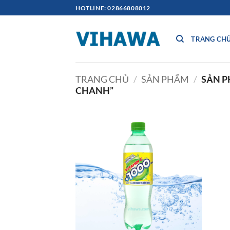
Bỏ
HOTLINE: 02866808012
qua
nội
TRANG CH
dung
TRANG CHỦ
/
SẢN PHẨM
/
SẢN P
CHANH”