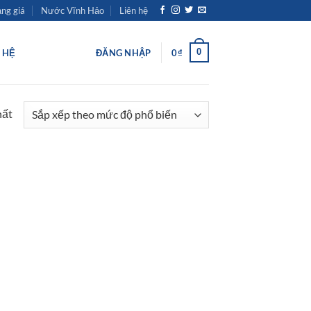
ng giá
Nước Vĩnh Hảo
Liên hệ
0
N HỆ
ĐĂNG NHẬP
0
₫
hất